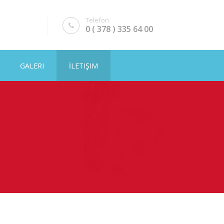
Telefon
0 ( 378 ) 335 64 00
GALERI
İLETIŞIM