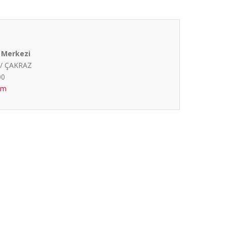
ı Merkezi
 / ÇAKRAZ
00
om