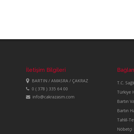
İletişim Bilgileri
Bağlan
BARTIN / AMASRA / ÇAKRAZ
T.C. Sağl
0 ( 378 ) 335 64 00
Türkiye 
info@cakrazasm.com
Bartın Val
Bartın H
Tahlil-T
Nöbetçi 