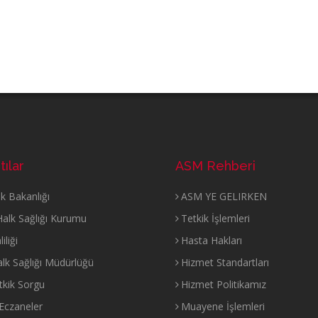
tılar
ASM Rehberi
ık Bakanlığı
ASM YE GELIRKEN
Halk Sağlığı Kurumu
Tetkik İşlemleri
iliği
Hasta Hakları
alk Sağlığı Müdürlüğü
Hizmet Standartları
etkik Sorgu
Hizmet Politikamız
Eczaneler
Muayene İşlemleri