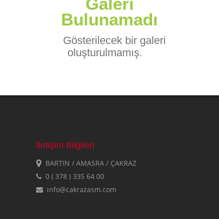
Galeri
Bulunamadı
Gösterilecek bir galeri
oluşturulmamış.
İletişim Bilgileri
BARTIN / AMASRA / ÇAKRAZ
0 ( 378 ) 335 64 00
info@cakrazasm.com