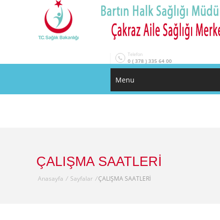
Telefon
0 ( 378 ) 335 64 00
Menu
ÇALIŞMA SAATLERİ
Anasayfa
/
Sayfalar
/
ÇALIŞMA SAATLERİ