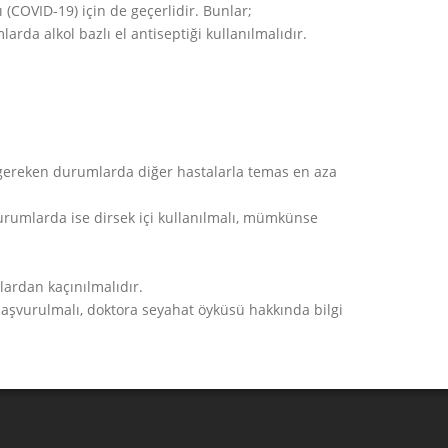
 (COVID-19) için de geçerlidir. Bunlar;
rda alkol bazlı el antiseptiği kullanılmalıdır.
 gereken durumlarda diğer hastalarla temas en aza
urumlarda ise dirsek içi kullanılmalı, mümkünse
nlardan kaçınılmalıdır.
aşvurulmalı, doktora seyahat öyküsü hakkında bilgi