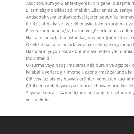
Akut solunum yolu enfeksiyonlarının genel bulaşma risk
El temizliğine dikkat edilmelidir. Eller en az 20 sani
Antiseptik veya antibakteriyel içeren sabun kullanmay
İl Hıfzıssıhha kararı gereği maske takma kuralına uyu
Eller yıkanmadan ağız, burun ve gözlerle temas edilm
Hasta insanlarla temastan kaçınmalıdır (mümkün ise 
Özellikle hasta insanlarla veya çevreleriyle doğrudan 
Hastaların yoğun olarak bulunması nedeniyle mümkün 
indirilmelidir.
Öksürme veya hapşırma sırasında burun ve ağız tek ku
kalabalık yerlere girilmemeli, eğer girmek zorunda kal
Çiğ veya az pişmiş hayvan ürünleri yemekten kaçınılmalı
Çiftlikler, canlı hayvan pazarları ve hayvanların kesile
Seyahat sonrası 14 gün içinde herhangi bir solunum y
verilmelidir.