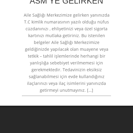
ASM YE GELIRKEN
Aile Sağlığı Merkezimize gelirken yanınızda
T.C kimlik numarasının yazılı olduğu nüfus
cüzdanınızı , ehliyetinizi veya özel sigorta
kartınızı mutlaka getiriniz. Bu istenilen
belgeler Aile Sağlığı Merkezimize
geldiğinizde yapılacak olan muayene veya
tetkik – tahlil işlemlerinde herhangi bir
yanlışlığa sebebiyet verilmemesi için
gerekmektedir. Tedavinizin eksiksiz
sağlanabilmesi için evde kullandığınız
ilaçlarınızı veya ilaç isimlerini yanınızda
getirmeyi unutmayınız. […]