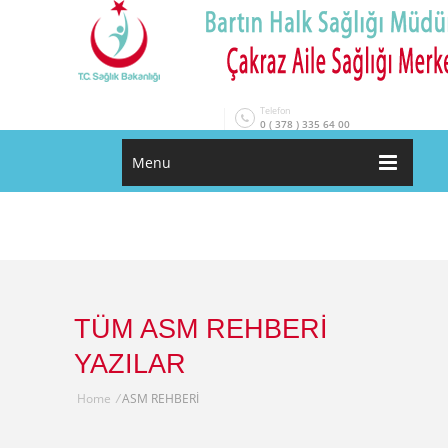
Telefon
0 ( 378 ) 335 64 00
Menu
TÜM ASM REHBERİ
YAZILAR
Home
/
ASM REHBERİ