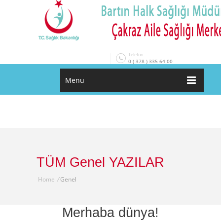
Telefon
0 ( 378 ) 335 64 00
Menu
TÜM Genel YAZILAR
Home
/
Genel
Merhaba dünya!