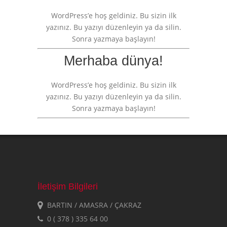
WordPress’e hoş geldiniz. Bu sizin ilk
yazınız. Bu yazıyı düzenleyin ya da silin.
Sonra yazmaya başlayın!
Merhaba dünya!
WordPress’e hoş geldiniz. Bu sizin ilk
yazınız. Bu yazıyı düzenleyin ya da silin.
Sonra yazmaya başlayın!
İletişim Bilgileri
BARTIN / AMASRA / ÇAKRAZ
0 ( 378 ) 335 64 00